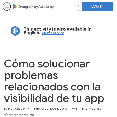
LOG IN
SEARCH
This activity is also available in
English.
View activity
Cómo solucionar
problemas
relacionados con la
visibilidad de tu app
Duration
Difficulty
By Play Academy
Published: Dec 3, 2018
9m
Intermediate
Rating
1 star
2 stars
3 stars
4 stars
5 stars
Average rating: 0
No reviews
0