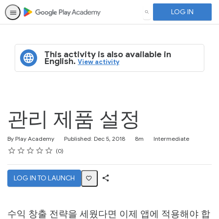
LOG IN
SEARCH
This activity is also available in
English.
View activity
관리 제품 설정
Duration
Difficulty
By Play Academy
Published: Dec 5, 2018
8m
Intermediate
Rating
1 star
2 stars
3 stars
4 stars
5 stars
Average rating: 0
No reviews
0
LOG IN TO LAUNCH
Share
Activity
수익 창출 전략을 세웠다면 이제 앱에 적용해야 합