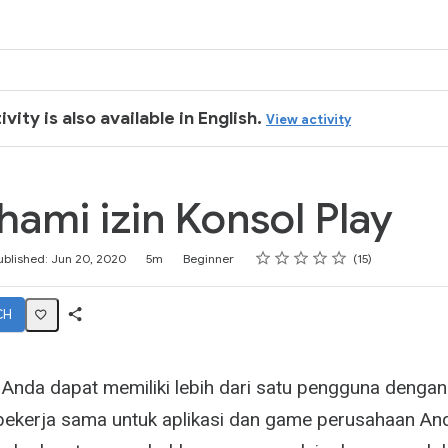
ivity is also available in English.
View activity
mi izin Konsol Play
Rating
1 star
2 stars
3 stars
4 stars
5 stars
ublished: Jun 20, 2020
5m
Beginner
15
CH
Share
Activity
, Anda dapat memiliki lebih dari satu pengguna denga
ekerja sama untuk aplikasi dan game perusahaan An