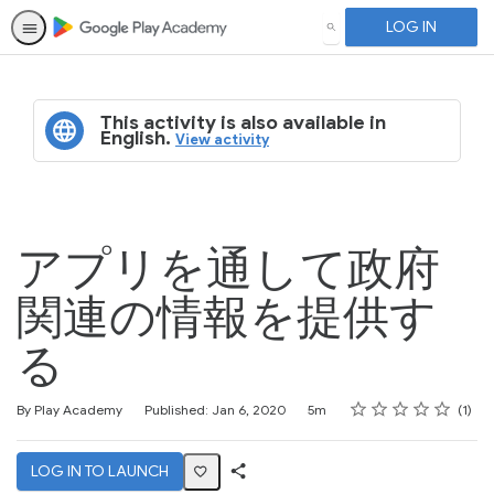
LOG IN
SEARCH
This activity is also available in
English.
View activity
アプリを通して政府
関連の情報を提供す
る
Rating
1 star
2 stars
3 stars
4 stars
5 stars
Duration
Average rating: 5.0
1 review
By Play Academy
Published: Jan 6, 2020
5m
1
LOG IN TO LAUNCH