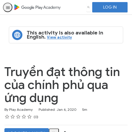
LOG IN
SEARCH
This activity is also available in
English.
View activity
Truyền đạt thông tin
của chính phủ qua
ứng dụng
Duration
By Play Academy
Published: Jan 6, 2020
5m
Rating
1 star
2 stars
3 stars
4 stars
5 stars
Average rating: 4.3
No reviews
0