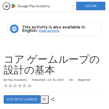
LOG IN
SEARCH
This activity is also available in
English.
View activity
コア ゲームループの
設計の基本
Duration
Difficulty
By Play Academy
Published: Jun 15, 2020
4m
Beginner
Rating
1 star
2 stars
3 stars
4 stars
5 stars
Average rating: 4.5
2 reviews
2
LOG IN TO LAUNCH
Share