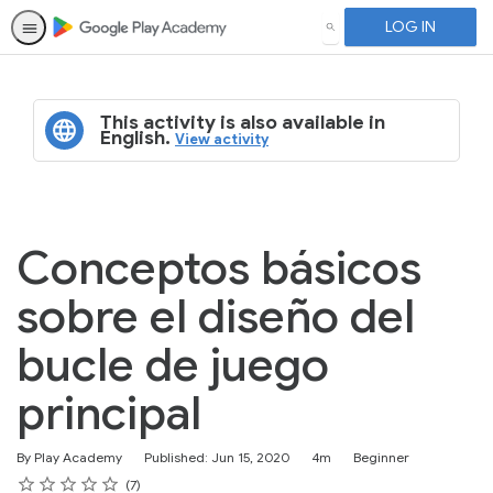
LOG IN
SEARCH
This activity is also available in
English.
View activity
Conceptos básicos
sobre el diseño del
bucle de juego
principal
Duration
Difficulty
By Play Academy
Published: Jun 15, 2020
4m
Beginner
Rating
1 star
2 stars
3 stars
4 stars
5 stars
Average rating: 4.9
7 reviews
7