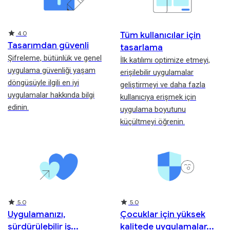
Rating
4.0
Tüm kullanıcılar için
Tasarımdan güvenli
tasarlama
Şifreleme, bütünlük ve genel
İlk katılımı optimize etmeyi,
uygulama güvenliği yaşam
erişilebilir uygulamalar
döngüsüyle ilgili en iyi
geliştirmeyi ve daha fazla
uygulamalar hakkında bilgi
kullanıcıya erişmek için
edinin.
uygulama boyutunu
küçültmeyi öğrenin.
Rating
Rating
5.0
5.0
Uygulamanızı,
Çocuklar için yüksek
sürdürülebilir iş
kalitede uygulamalar