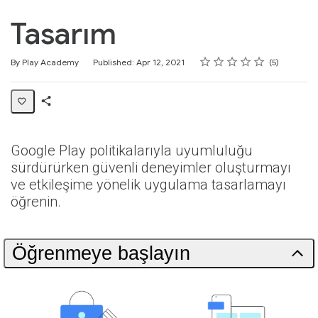
Tasarım
Rating
1 star
2 stars
3 stars
4 stars
5 stars
Average rating: 0
5 reviews
By Play Academy
Published: Apr 12, 2021
5
Share
Collection
Google Play politikalarıyla uyumluluğu
sürdürürken güvenli deneyimler oluşturmayı
ve etkileşime yönelik uygulama tasarlamayı
öğrenin.
Öğrenmeye başlayın