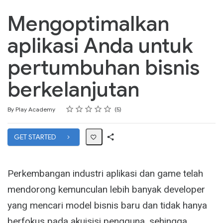
Mengoptimalkan
aplikasi Anda untuk
pertumbuhan bisnis
berkelanjutan
Rating
1 star
2 stars
3 stars
4 stars
5 stars
Average rating: 4.6
5 reviews
By Play Academy
5
GET STARTED
Share
Path
Perkembangan industri aplikasi dan game telah
mendorong kemunculan lebih banyak developer
yang mencari model bisnis baru dan tidak hanya
berfokus pada akuisisi pengguna, sehingga