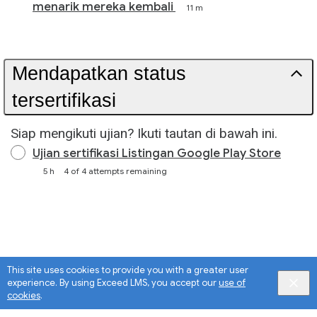
menarik mereka kembali
11 m
Mendapatkan status
tersertifikasi
Siap mengikuti ujian? Ikuti tautan di bawah ini.
Ujian sertifikasi Listingan Google Play Store
5 h
4 of 4 attempts remaining
This site uses cookies to provide you with a greater user
experience. By using Exceed LMS, you accept our
use of
cookies
.