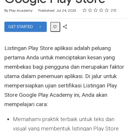
Rating
1 star
2 stars
3 stars
4 stars
5 stars
Average rating: 4.6
17 reviews
By Play Academy
Published: Jul 24, 2025
17
GET STARTED
Share
Path
Listingan Play Store aplikasi adalah peluang
pertama Anda untuk menciptakan kesan yang
membekas bagi pengguna dan merupakan faktor
utama dalam penemuan aplikasi. Di jalur untuk
mempersiapkan ujian sertifikasi Listingan Play
Store Google Play Academy ini, Anda akan
mempelajari cara:
Memahami praktik terbaik untuk teks dan
visual yang membentuk listingan Play Store