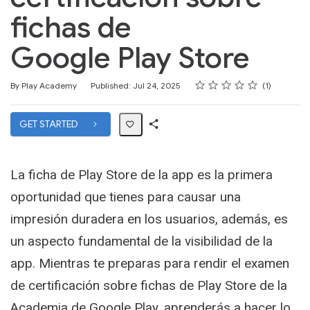
fichas de
Google Play Store
Rating
1 star
2 stars
3 stars
4 stars
5 stars
Average rating: 3.0
1 review
By Play Academy
Published: Jul 24, 2025
1
GET STARTED
Share
Path
La ficha de Play Store de la app es la primera
oportunidad que tienes para causar una
impresión duradera en los usuarios, además, es
un aspecto fundamental de la visibilidad de la
app. Mientras te preparas para rendir el examen
de certificación sobre fichas de Play Store de la
Academia de Google Play, aprenderás a hacer lo